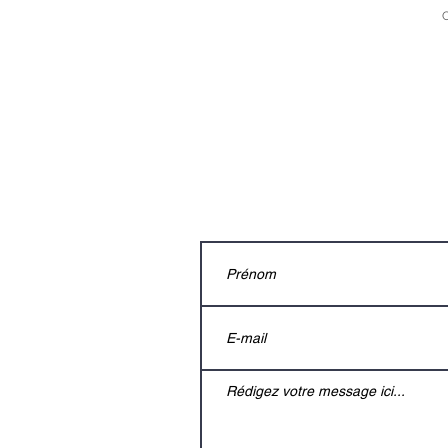
C
Nous
contacter
E-mail
contact@atelierslafeuillade