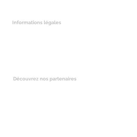
Informations légales
Mentions légales
Politique de confidentialité
Cookies
Gestion des droits
Découvrez nos partenaires
STS
Sous-Traitance Service
Adresse
19 rue Frédéric BASTIAT
87280 Limoges, France