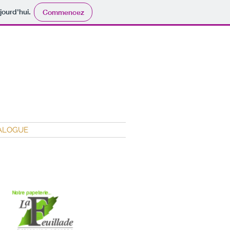
jourd'hui.
Commencez
ALOGUE